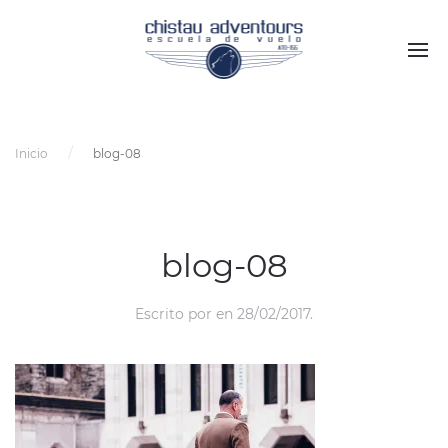
Inicio
blog-08
blog-08
Escrito por
en
28/02/2017
.