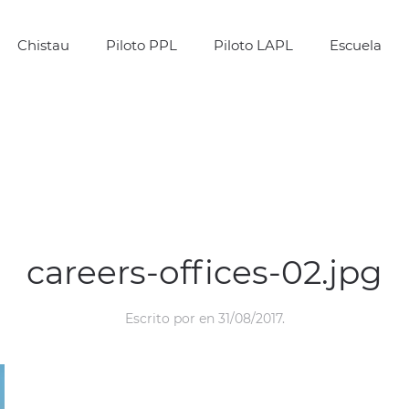
Chistau
Piloto PPL
Piloto LAPL
Escuela
careers-offices-02.jpg
Escrito por
en
31/08/2017
.