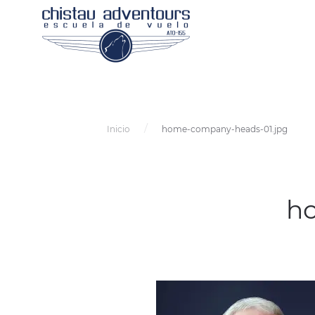
Inicio
home-company-heads-01.jpg
h