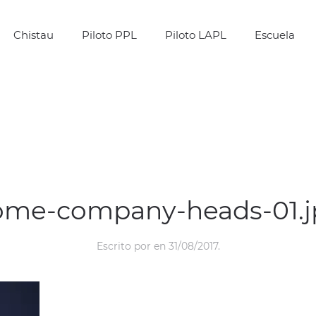
Chistau
Piloto PPL
Piloto LAPL
Escuela
ome-company-heads-01.j
Escrito por
en
31/08/2017
.